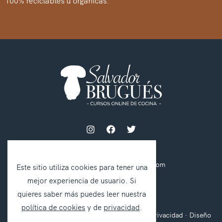
100% reciclables u orgánicas.
info@cursossalvadorbrugues.com
Este sitio utiliza cookies para tener una
mejor experiencia de usuario. Si
Copyright© 2021 Vianda SC
quieres saber más puedes leer nuestra
política de cookies
y de
privacidad
.
Aviso legal
·
Política de cookies ·
Política de privacidad ·
Diseño